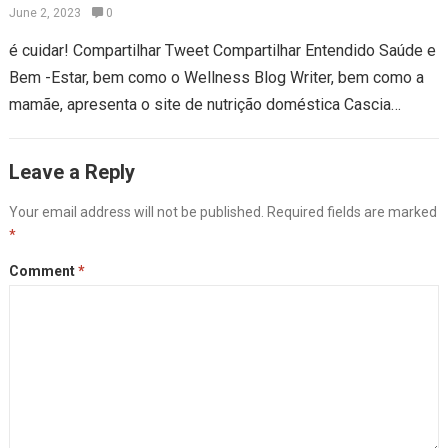
mamãe, apresenta o compartilhamento de
June 2, 2023
0
nutrição doméstica
é cuidar! Compartilhar Tweet Compartilhar Entendido Saúde e
Bem -Estar, bem como o Wellness Blog Writer, bem como a
mamãe, apresenta o site de nutrição doméstica Cascia
Talbert Criadora da…
Leave a Reply
Your email address will not be published.
Required fields are marked
*
Comment
*