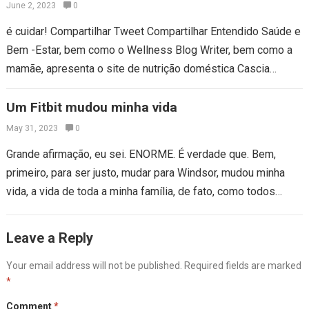
mamãe, apresenta o compartilhamento de
June 2, 2023
0
nutrição doméstica
é cuidar! Compartilhar Tweet Compartilhar Entendido Saúde e
Bem -Estar, bem como o Wellness Blog Writer, bem como a
mamãe, apresenta o site de nutrição doméstica Cascia
Talbert Criadora da…
Um Fitbit mudou minha vida
May 31, 2023
0
Grande afirmação, eu sei. ENORME. É verdade que. Bem,
primeiro, para ser justo, mudar para Windsor, mudou minha
vida, a vida de toda a minha família, de fato, como todos…
Leave a Reply
Your email address will not be published.
Required fields are marked
*
Comment
*