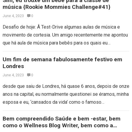
Sim, eu trouxe um bebê para a classe de
música {Rookie Mommies Challenge#41}
June 4, 2023
0
Desafio de hoje: Â Test-Drive algumas aulas de música e
movimento de cortesia. Um amigo recentemente me apontou
que há aula de música para bebês para os quais eu
respondi…
Um fim de semana fabulosamente festivo em
Londres
June 4, 2023
0
desde que saiu de Londres, há quase 6 anos, depois de onze
anos na capital, eu normalmente questionei se éramos, minha
esposa e eu, ‘cansados da vida’ como o famoso…
Bem compreendido Saúde e bem -estar, bem
como o Wellness Blog Writer, bem como a