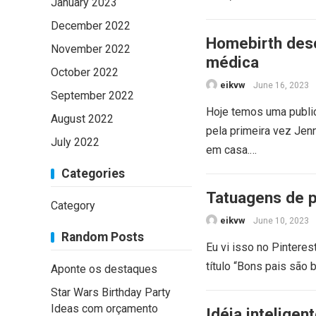
January 2023
December 2022
Homebirth desc
November 2022
médica
October 2022
eikvw
June 16, 2023
September 2022
Hoje temos uma public
August 2022
pela primeira vez Jen
July 2022
em casa.…
Categories
Tatuagens de p
Category
eikvw
June 10, 2023
Random Posts
Eu vi isso no Pinteres
título “Bons pais são
Aponte os destaques
Star Wars Birthday Party
Ideas com orçamento
Idéia inteligen