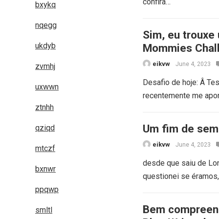
confira…
bxykq
nqegg
Sim, eu trouxe
ukdyb
Mommies Chal
eikvw
June 4, 2023
zvmhj
Desafio de hoje: Â Te
uxwwn
recentemente me apon
ztnhh
Um fim de sem
qziqd
eikvw
June 4, 2023
mtczf
desde que saiu de Lon
bxnwr
questionei se éramos
ppqwp
Bem compreend
smltl