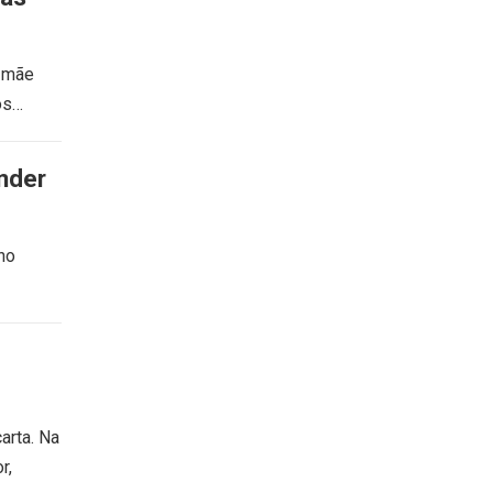
a mãe
os…
nder
no
arta. Na
r,