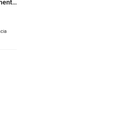
mento
cia