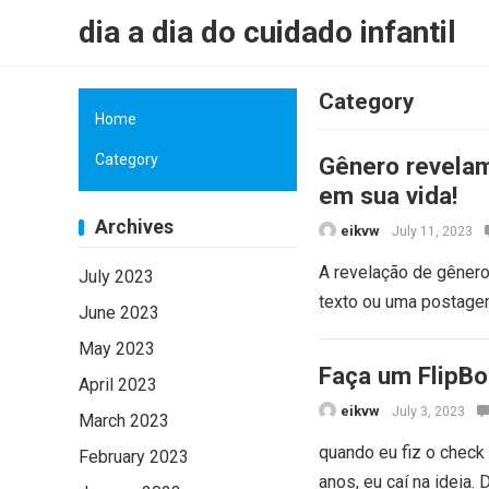
dia a dia do cuidado infantil
Category
Home
Category
Gênero revelam
em sua vida!
Archives
eikvw
July 11, 2023
A revelação de gêner
July 2023
texto ou uma postage
June 2023
May 2023
Faça um FlipBo
April 2023
eikvw
July 3, 2023
March 2023
quando eu fiz o check 
February 2023
anos, eu caí na ideia