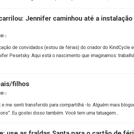
arrilou: Jennifer caminhou até a instalação
0
ação de convidados (estou de férias) do criador do KindCycle 
nifer Pesetsky. Aqui está o nascimento que imaginamos: trabal
ais/filhos
0
t e me senti transferido para compartilhá -lo. Alguém mais blog
 bons”. Eu gostei disso também. Você tem uma tatuagem…
te: use as fraldas Santa para o cartão de fér