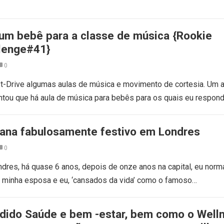
 um bebê para a classe de música {Rookie
lenge#41}
0
st-Drive algumas aulas de música e movimento de cortesia. Um 
tou que há aula de música para bebês para os quais eu respon
ana fabulosamente festivo em Londres
0
dres, há quase 6 anos, depois de onze anos na capital, eu nor
, minha esposa e eu, ‘cansados da vida’ como o famoso…
ido Saúde e bem -estar, bem como o Well