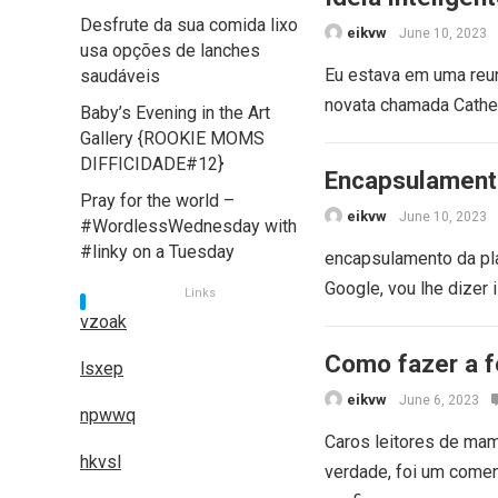
Desfrute da sua comida lixo
eikvw
June 10, 2023
usa opções de lanches
Eu estava em uma reu
saudáveis ​​
novata chamada Cather
Baby’s Evening in the Art
Gallery {ROOKIE MOMS
DIFFICIDADE#12}
Encapsulamento
Pray for the world –
eikvw
June 10, 2023
#WordlessWednesday with
#linky on a Tuesday
encapsulamento da pla
Google, vou lhe dizer
Links
vzoak
Como fazer a 
lsxep
eikvw
June 6, 2023
npwwq
Caros leitores de mam
hkvsl
verdade, foi um comen