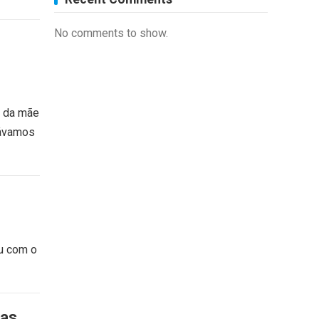
No comments to show.
e da mãe
hávamos
ou com o
ias