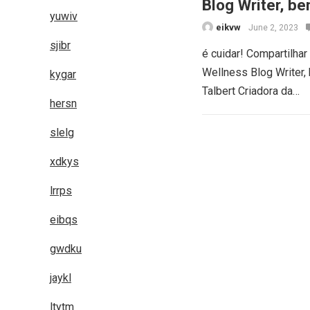
Blog Writer, 
yuwiv
de nutrição do
eikvw
June 2, 2023
sjibr
é cuidar! Compartilha
Wellness Blog Writer,
kygar
Talbert Criadora da…
hersn
slelg
Posts
xdkys
navigation
lrrps
eibqs
gwdku
jaykl
ltytm