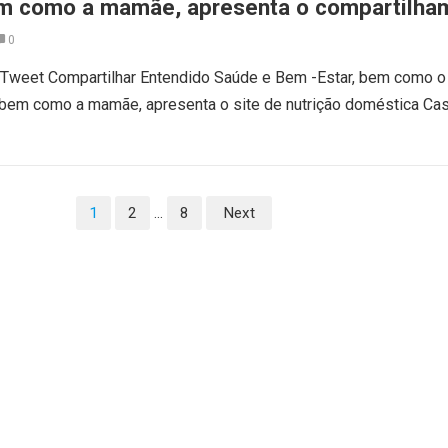
bem como a mamãe, apresenta o compartilha
méstica
0
r Tweet Compartilhar Entendido Saúde e Bem -Estar, bem como o
 bem como a mamãe, apresenta o site de nutrição doméstica Cas
1
2
…
8
Next