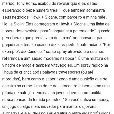
marido, Tony Romo, acabou de revelar que eles estão
esperando o bebê número três! – que também administra
seus negócios, Hawk + Sloane, com parceiro e minha mãe ,
Hollie Siglin. Eles começaram o Hawk + Sloane, uma linha de
sprays desenvolvida para “conquistar a paternidade”, quando
perceberam que precisavam de um método inovador para
prejudicar a tensão quando dizia respeito à paternidade. “Por
exemplo”, diz Candice, “nosso spray atrevido é o que nos
referimos a um” sabão moderno na boca “. É uma mistura de
vinagre de maçã e também vitaveggies. Um spray rápido na
língua da criança após palavras travessores (ou até
mordidas), bem como o sabor azedo é uma punição que se
encaixa no crime. Uma dose de autocontrole, bem como uma
pitada de nutrição, ensina aos jovens, bem como facilita
nossa tensão da temida palestra. ” Se você utiliza um spray,
um jogo ou algo mais inovador para manter os jovens
alinhados, ele ajudará no seu equilíbrio entre vida profissional