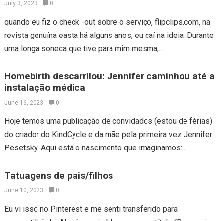
July 3, 2023
0
quando eu fiz o check -out sobre o serviço, flipclips.com, na
revista genuína easta há alguns anos, eu caí na ideia. Durante
uma longa soneca que tive para mim mesma,…
Homebirth descarrilou: Jennifer caminhou até a
instalação médica
June 16, 2023
0
Hoje temos uma publicação de convidados (estou de férias)
do criador do KindCycle e da mãe pela primeira vez Jennifer
Pesetsky. Aqui está o nascimento que imaginamos:
trabalhávamos em casa.…
Tatuagens de pais/filhos
June 10, 2023
0
Eu vi isso no Pinterest e me senti transferido para