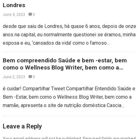
Londres
June 4, 2023
0
desde que saiu de Londres, há quase 6 anos, depois de onze
anos na capital, eu normalmente questionei se éramos, minha
esposa e eu, ‘cansados da vida’ como o famoso…
Bem compreendido Saúde e bem -estar, bem
como o Wellness Blog Writer, bem como a
mamãe, apresenta o compartilhamento de
June 2, 2023
0
nutrição doméstica
é cuidar! Compartilhar Tweet Compartilhar Entendido Saúde e
Bem -Estar, bem como o Wellness Blog Writer, bem como a
mamãe, apresenta o site de nutrição doméstica Cascia
Talbert Criadora da…
Leave a Reply
Your email address will not be published.
Required fields are marked