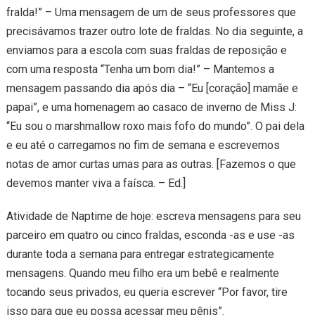
fralda!” – Uma mensagem de um de seus professores que
precisávamos trazer outro lote de fraldas. No dia seguinte, a
enviamos para a escola com suas fraldas de reposição e
com uma resposta “Tenha um bom dia!” – Mantemos a
mensagem passando dia após dia – “Eu [coração] mamãe e
papai”, e uma homenagem ao casaco de inverno de Miss J:
“Eu sou o marshmallow roxo mais fofo do mundo”. O pai dela
e eu até o carregamos no fim de semana e escrevemos
notas de amor curtas umas para as outras. [Fazemos o que
devemos manter viva a faísca. – Ed.]
Atividade de Naptime de hoje: escreva mensagens para seu
parceiro em quatro ou cinco fraldas, esconda -as e use -as
durante toda a semana para entregar estrategicamente
mensagens. Quando meu filho era um bebê e realmente
tocando seus privados, eu queria escrever “Por favor, tire
isso para que eu possa acessar meu pênis”.